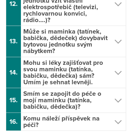
jednotku vzít vlastní
12.
elektrospotřebič (televizi,
rychlovarnou konvici,
rádio….)?
Může si maminka (tatínek,
babička, dědeček) dovybavit
13.
bytovou jednotku svým
nábytkem?
Mohu si léky zajišťovat pro
svou maminku (tatínka,
14.
babičku, dědečka) sám?
Umím je sehnat levněji.
Smím se zapojit do péče o
15.
mojí maminku (tatínka,
babičku, dědečka)?
Komu náleží příspěvek na
16.
péči?