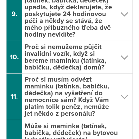
(tatínek, babička, dědeček)
upadla, když deklarujete, že
9.
poskytujete 24 hodinovou
péči a někdy se stává, že
mého příbuzného třeba dvě
hodiny nevidíte?
Proč si nemůžeme půjčit
invalidní vozík, když si
10.
bereme maminku (tatínka,
babičku, dědečka) domů?
Proč si musím odvézt
maminku (tatínka, babičku,
dědečka) na vyšetření do
11.
nemocnice sám? Když Vám
platím tolik peněz, nemůže
jet někdo z personálu?
Může si maminka (tatínek,
babička, dědeček) na bytovou