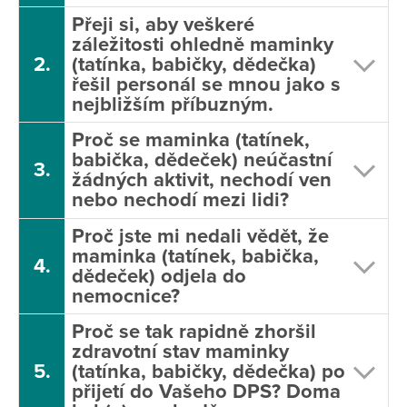
Přeji si, aby veškeré
záležitosti ohledně maminky
2.
(tatínka, babičky, dědečka)
řešil personál se mnou jako s
nejbližším příbuzným.
Proč se maminka (tatínek,
babička, dědeček) neúčastní
3.
žádných aktivit, nechodí ven
nebo nechodí mezi lidi?
Proč jste mi nedali vědět, že
maminka (tatínek, babička,
4.
dědeček) odjela do
nemocnice?
Proč se tak rapidně zhoršil
zdravotní stav maminky
5.
(tatínka, babičky, dědečka) po
přijetí do Vašeho DPS? Doma