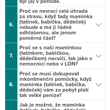
byl (a) v pohodě.
Proč se nevrací celá úhrada
za stravu, když tady maminka
(tatínek, babička, dědeček)
6.
nebude a má ji řádně
odhlášenou, ale jenom
poměrná část?
Proč se s naší maminkou
(tatínkem, babičkou,
7.
dědečkem) necvičí, tak jako v
nemocnici nebo v LDN?
Proč se musí dokupovat
inkontinenční pomůcky, když
8.
maminka (tatínek, babička,
dědeček) vám za pobyt platí
tak velké peníze?
Jak je možné, že maminka