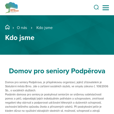
O nás
Kdo jsme
Kdo jsme
Domov pro seniory Podpěrova
Domov pro seniory Podpěrova, je příspěvkovou organizací, jejímž zřizovatelem je
Statutární město Brno. Jde o zařízení sociálních služeb, ve smyslu zákona č. 108/2006
Sb., o sociálních službách.
Posláním domova pro seniory je poskytnout seniorům se sníženou soběstačností
pomoc a péči, odpovídající jejich individuálním potřebám a schopnostem, zmírňovat
negativní vlivy stárnutí a podporovat udržování tělesných a duševních schopností,
zachování běžného způsobu života a přirozených vztahů. Při poskytování péče je
kladen důraz na využívání stávajících vlastních sil, možností, schopností a zdrojů