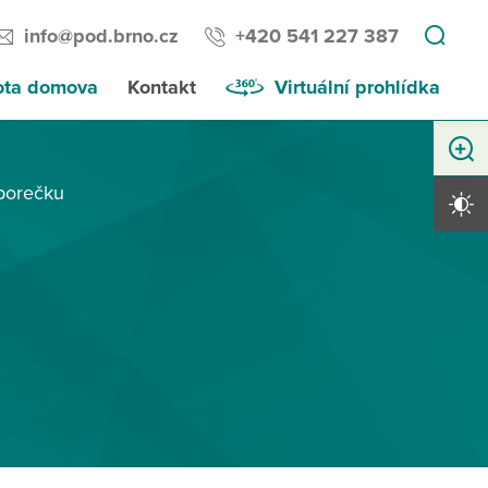
info@pod.brno.cz
+420 541 227 387
ota domova
Kontakt
Virtuální prohlídka
Zvětši
borečku
Vysoký 