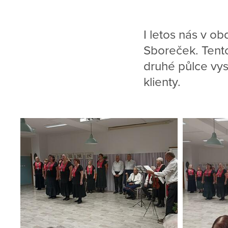
I letos nás v o
Sboreček. Tento
druhé půlce vys
klienty.