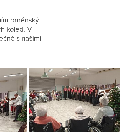
ením brněnský
h koled. V
ečně s našimi