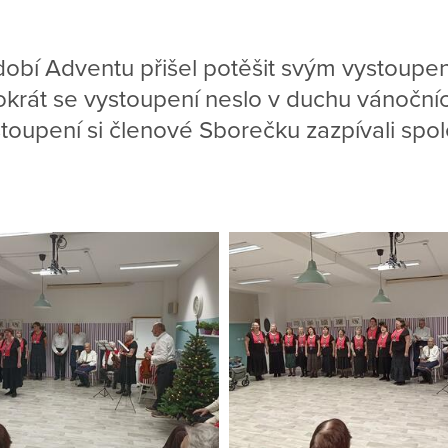
bdobí Adventu přišel potěšit svým vystoup
krát se vystoupení neslo v duchu vánočníc
toupení si členové Sborečku zazpívali spol