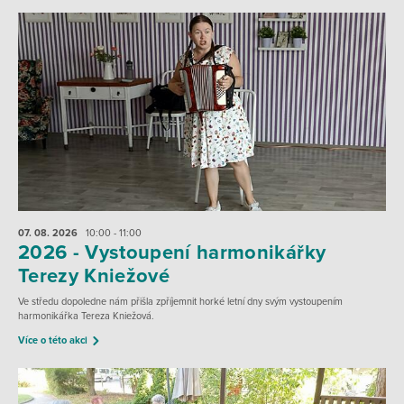
07. 08.
2026
10:00 - 11:00
2026 - Vystoupení harmonikářky
Terezy Kniežové
Ve středu dopoledne nám přišla zpříjemnit horké letní dny svým vystoupením
harmonikářka Tereza Kniežová.
Více o této akci