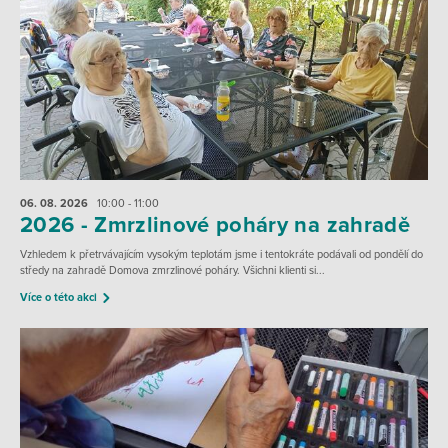
06. 08.
2026
10:00 - 11:00
2026 - Zmrzlinové poháry na zahradě
Vzhledem k přetrvávajícím vysokým teplotám jsme i tentokráte podávali od pondělí do
středy na zahradě Domova zmrzlinové poháry. Všichni klienti si...
Více o této akci