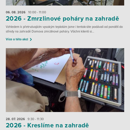
06. 08.
2026
10:00 - 11:00
2026 - Zmrzlinové poháry na zahradě
Vzhledem k přetrvávajícím vysokým teplotám jsme i tentokráte podávali od pondělí do
středy na zahradě Domova zmrzlinové poháry. Všichni klienti si...
Více o této akci
28. 07.
2026
9:30 - 11:30
2026 - Kreslíme na zahradě