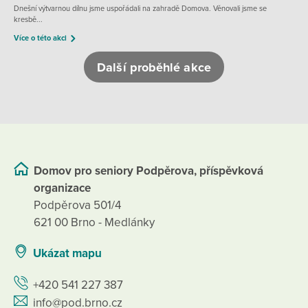
Dnešní výtvarnou dílnu jsme uspořádali na zahradě Domova. Věnovali jsme se
kresbě...
Více o této akci
Další proběhlé akce
Domov pro seniory Podpěrova, příspěvková
organizace
Podpěrova 501/4
621 00 Brno - Medlánky
Ukázat mapu
+420 541 227 387
info@pod.brno.cz