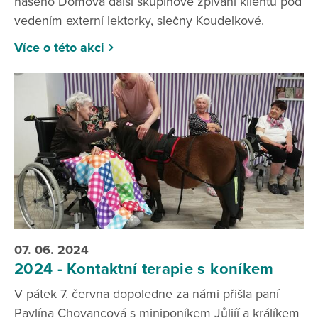
našeho Domova další skupinové zpívání klientů pod
vedením externí lektorky, slečny Koudelkové.
Více o této akci
07. 06. 2024
2024 - Kontaktní terapie s koníkem
V pátek 7. června dopoledne za námi přišla paní
Pavlína Chovancová s miniponíkem Jůliíí a králíkem