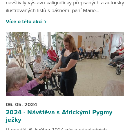
navštívily výstavu kaligraficky přepsaných a autorsky
ilustrovaných listů s básněmi paní Marie...
Více o této akci
06. 05. 2024
2024 - Návštěva s Africkými Pygmy
ježky
V pondělí 6. května 2024 nás v odpoledních